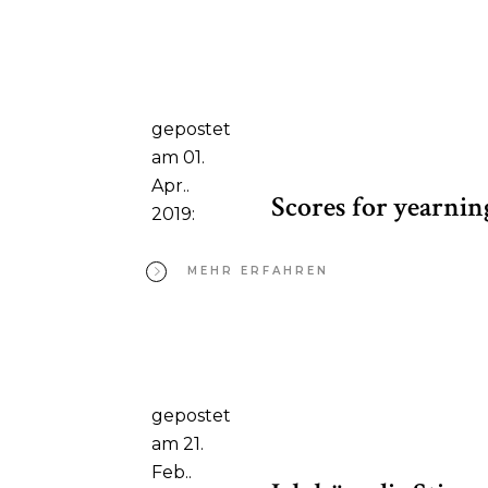
gepostet
am 01.
Apr..
Scores for yearnin
2019:
MEHR ERFAHREN
gepostet
am 21.
Feb..