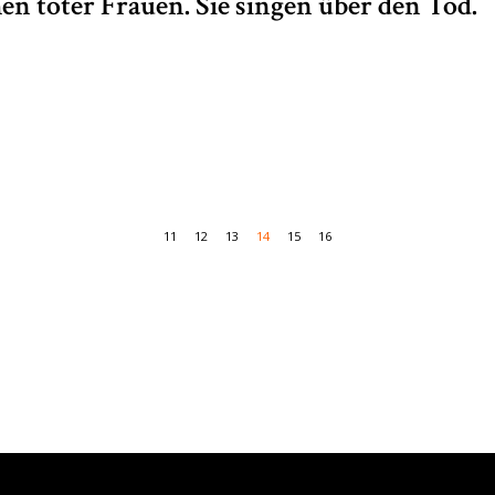
en toter Frauen. Sie singen über den Tod.
11
12
13
14
15
16