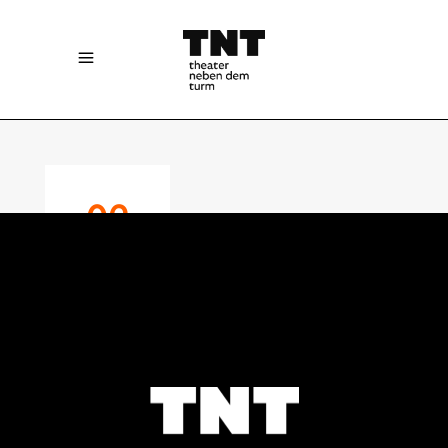
06
JULY