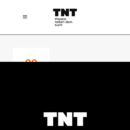
26
MAY