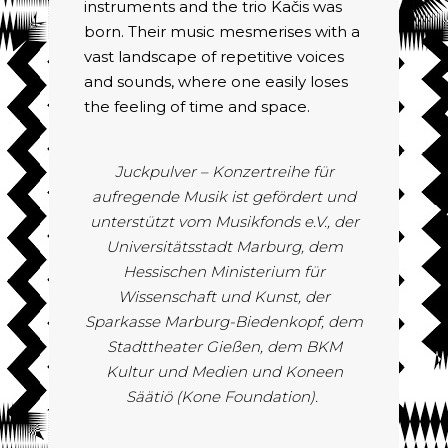
instruments and the trio Kačis was
born. Their music mesmerises with a
vast landscape of repetitive voices
and sounds, where one easily loses
the feeling of time and space.
Juckpulver – Konzertreihe für
aufregende Musik ist gefördert und
unterstützt vom Musikfonds e.V., der
Universitätsstadt Marburg, dem
Hessischen Ministerium für
Wissenschaft und Kunst, der
Sparkasse Marburg-Biedenkopf, dem
Stadttheater Gießen, dem BKM
Kultur und Medien und Koneen
Säätiö (Kone Foundation).