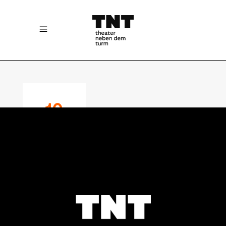
10
JULY