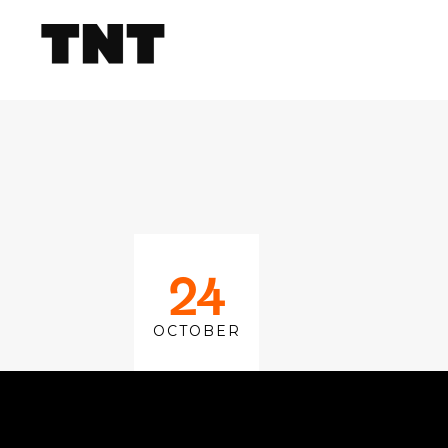
24
OCTOBER