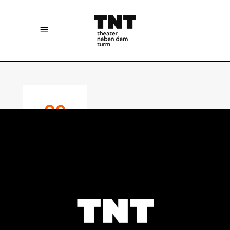
30
JANUARY