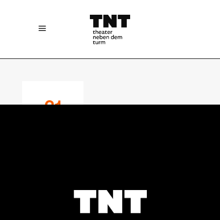
31
JANUARY