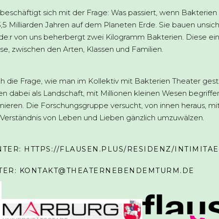
eschäftigt sich mit der Frage: Was passiert, wenn Bakterien 
3,5 Milliarden Jahren auf dem Planeten Erde. Sie bauen unsic
e:r von uns beherbergt zwei Kilogramm Bakterien. Diese ein
ose, zwischen den Arten, Klassen und Familien.
ich die Frage, wie man im Kollektiv mit Bakterien Theater ge
 dabei als Landschaft, mit Millionen kleinen Wesen begriffen,
ieren. Die Forschungsgruppe versucht, von innen heraus, mit
 Verständnis von Leben und Lieben gänzlich umzuwälzen.
NTER:
HTTPS://FLAUSEN.PLUS/RESIDENZ/INTIMITA
TER: KONTAKT@THEATERNEBENDEMTURM.DE