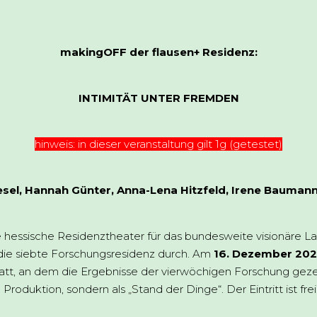
makingOFF der flausen+ Residenz:
INTIMITÄT UNTER FREMDEN
hinweis: in dieser veranstaltung gilt 1g (getestet)
iesel, Hannah Günter, Anna-Lena Hitzfeld, Irene Bauman
ge hessische Residenztheater für das bundesweite visionäre La
2 die siebte Forschungsresidenz durch. Am
16. Dezember 202
tatt, an dem die Ergebnisse der vierwöchigen Forschung geze
oduktion, sondern als „Stand der Dinge“. Der Eintritt ist frei