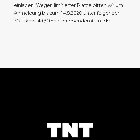
einladen. Wegen limitierter Plätze bitten wir um
Anmeldung bis zum 14.8.2020 unter folgender
Mail:
kontakt@theaternebendemturm.de