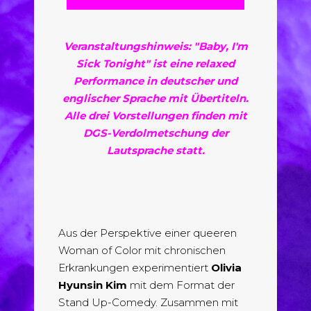
Veranstaltungshinweis: "Baby, I'm
Sick Tonight" ist eine relaxed
Performance in deutscher und
englischer Sprache mit Übertiteln.
Alle drei Vorstellungen finden mit
DGS-Verdolmetschung der
Lautsprache statt.
Aus der Perspektive einer queeren
Woman of Color mit chronischen
Erkrankungen experimentiert
Olivia
Hyunsin Kim
mit dem Format der
Stand Up-Comedy. Zusammen mit