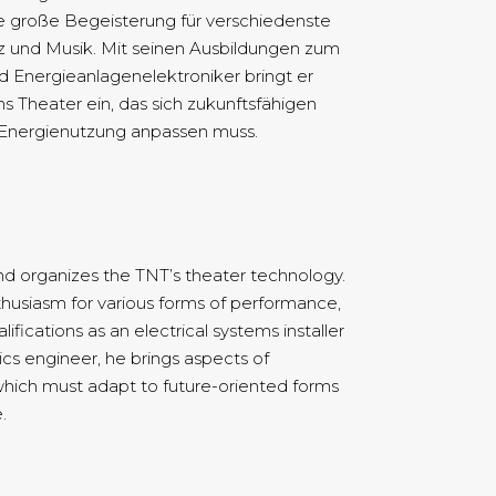
ne große Begeisterung für verschiedenste
z und Musik. Mit seinen Ausbildungen zum
nd Energieanlagenelektroniker bringt er
s Theater ein, das sich zukunftsfähigen
Energienutzung anpassen muss.
d organizes the TNT’s theater technology.
nthusiasm for various forms of performance,
ifications as an electrical systems installer
cs engineer, he brings aspects of
, which must adapt to future-oriented forms
.