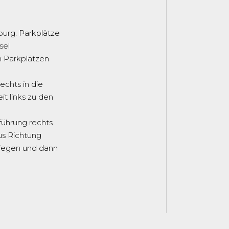
burg. Parkplätze
sel
n Parkplätzen
echts in die
t links zu den
führung rechts
us Richtung
biegen und dann