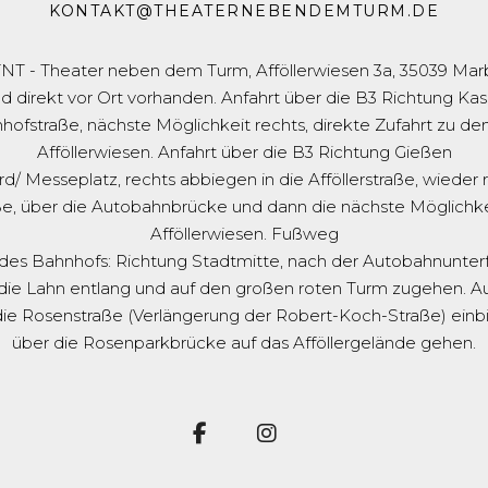
KONTAKT@THEATERNEBENDEMTURM.DE
TNT - Theater neben dem Turm, Afföllerwiesen 3a, 35039 Mar
nd direkt vor Ort vorhanden. Anfahrt über die B3 Richtung Kas
hofstraße, nächste Möglichkeit rechts, direkte Zufahrt zu de
Afföllerwiesen. Anfahrt über die B3 Richtung Gießen
d/ Messeplatz, rechts abbiegen in die Afföllerstraße, wieder r
ße, über die Autobahnbrücke und dann die nächste Möglichkei
Afföllerwiesen. Fußweg
des Bahnhofs: Richtung Stadtmitte, nach der Autobahnunter
die Lahn entlang und auf den großen roten Turm zugehen. A
 die Rosenstraße (Verlängerung der Robert-Koch-Straße) ein
über die Rosenparkbrücke auf das Afföllergelände gehen.