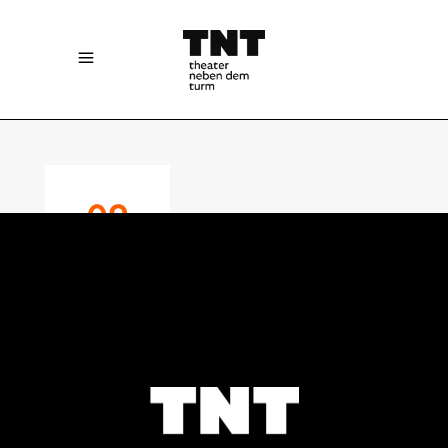
02
MAY