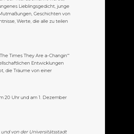
lungenes Lieblingsgedicht, junge
re Mutmaßungen, Geschichten von
isse, Werte, die alle zu teilen
 „The Times They Are a-Changin‘“
sellschaftlichen Entwicklungen
bt, die Träume von einer
um 20 Uhr und am 1. Dezember
und von der Universitätsstadt