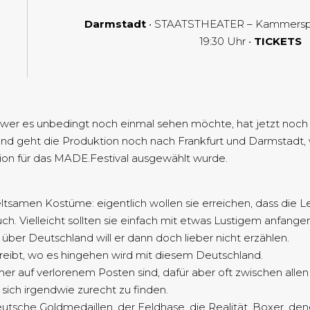
Darmstadt
• STAATSTHEATER – Kammerspiel
19:30 Uhr •
TICKETS
r wer es unbedingt noch einmal sehen möchte, hat jetzt noch
end geht die Produktion noch nach Frankfurt und Darmstadt, 
on für das MADE.Festival ausgewählt wurde.
ltsamen Kostüme: eigentlich wollen sie erreichen, dass die
ch. Vielleicht sollten sie einfach mit etwas Lustigem anfange
 über Deutschland will er dann doch lieber nicht erzählen.
reibt, wo es hingehen wird mit diesem Deutschland.
er auf verlorenem Posten sind, dafür aber oft zwischen allen
sich irgendwie zurecht zu finden.
tsche Goldmedaillen, der Feldhase, die Realität, Boxer, den