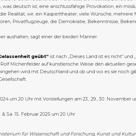
, was deutsch ist, eine anschlussfähige Provokation, ein miss
ie Realität, wir, ein Kasperltheater, viele Wünsche, mehre
ören, Privatflugzeuge, die Demokratie, Bekenntnisse, Bekenntn
ber aushalten, sagt einer der beiden Männer.
Gelassenheit geübt“
ist nach „Dieses Land ist es nicht“ und
ch Rolf Michenfelder auf künstlerische Weise den aktuellen ge
s hingehen wird mit Deutschland und ob und wo es sie noch gi
Gesellschaft.
4 um 20 Uhr mit Vorstellungen am 23., 29., 30. November 
 Sa. 15. Februar 2025 um 20 Uhr
isterium für Wissenschaft und Forschung, Kunst und Kultur 