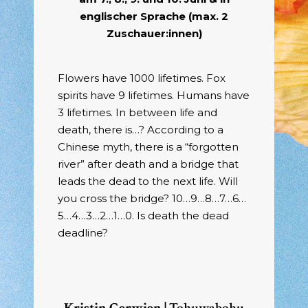
englischer Sprache (max. 2
Zuschauer:innen)
Flowers have 1000 lifetimes. Fox
spirits have 9 lifetimes. Humans have
3 lifetimes. In between life and
death, there is…? According to a
Chinese myth, there is a “forgotten
river” after death and a bridge that
leads the dead to the next life. Will
you cross the bridge? 10…9…8…7…6…
5…4…3…2…1…0. Is death the dead
deadline?