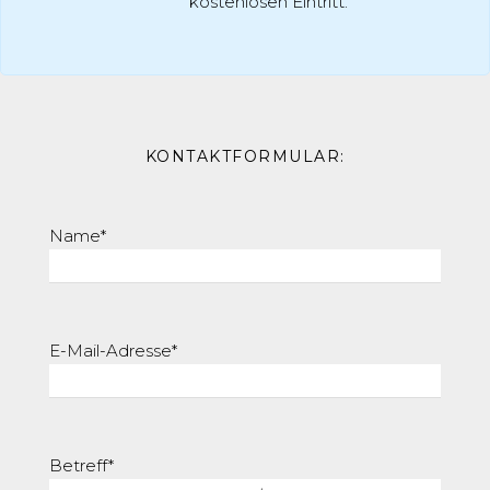
kostenlosen Eintritt.
KONTAKTFORMULAR:
Bitte 
Name*
E-Mail-Adresse*
Betreff*